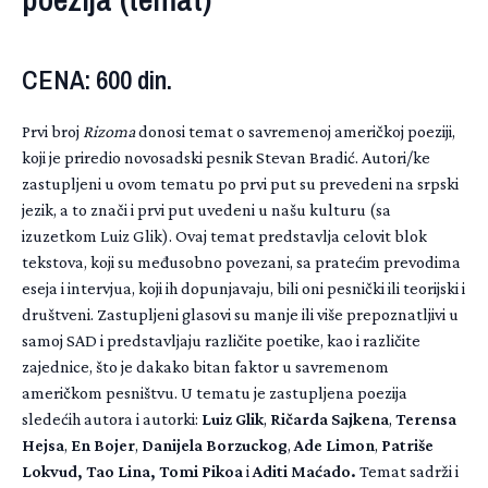
CENA: 600 din.
Prvi broj
Rizoma
donosi temat o savremenoj američkoj poeziji,
koji je priredio novosadski pesnik Stevan Bradić. Autori/ke
zastupljeni u ovom tematu po prvi put su prevedeni na srpski
jezik, a to znači i prvi put uvedeni u našu kulturu (sa
izuzetkom Luiz Glik). Ovaj temat predstavlja celovit blok
tekstova, koji su međusobno povezani, sa pratećim prevodima
eseja i intervjua, koji ih dopunjavaju, bili oni pesnički ili teorijski i
društveni. Zastupljeni glasovi su manje ili više prepoznatljivi u
samoj SAD i predstavljaju različite poetike, kao i različite
zajednice, što je dakako bitan faktor u savremenom
američkom pesništvu. U tematu je zastupljena poezija
sledećih autora i autorki:
Luiz Glik
,
Ričarda Sajkena
,
Terensa
Hejsa
,
En Bojer
,
Danijela Borzuckog
,
Ade Limon
,
Patriše
Lokvud,
Tao Lina,
Tomi Pikoa
i
Aditi Maćado.
Temat sadrži i